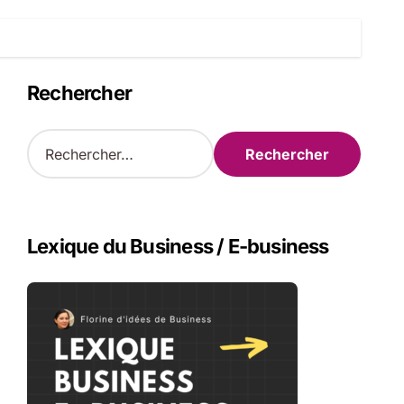
Rechercher
R
e
c
h
e
r
Lexique du Business / E-business
c
h
e
r
: