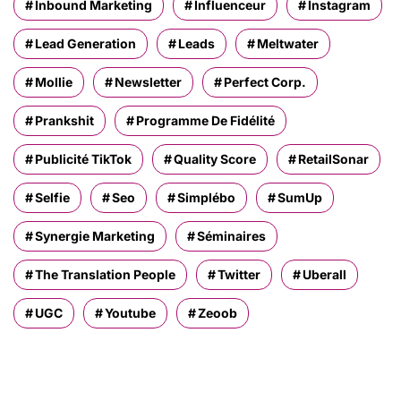
Inbound Marketing
Influenceur
Instagram
Lead Generation
Leads
Meltwater
Mollie
Newsletter
Perfect Corp.
Prankshit
Programme De Fidélité
Publicité TikTok
Quality Score
RetailSonar
Selfie
Seo
Simplébo
SumUp
Synergie Marketing
Séminaires
The Translation People
Twitter
Uberall
UGC
Youtube
Zeoob