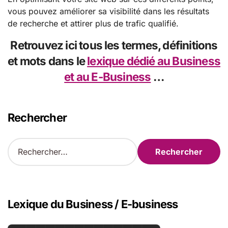
vous pouvez améliorer sa visibilité dans les résultats
de recherche et attirer plus de trafic qualifié.
Retrouvez ici tous les
termes
,
définitions
et
mots
dans le
lexique dédié au Business
et au E-Business
…
Rechercher
R
e
c
h
e
r
Lexique du Business / E-business
c
h