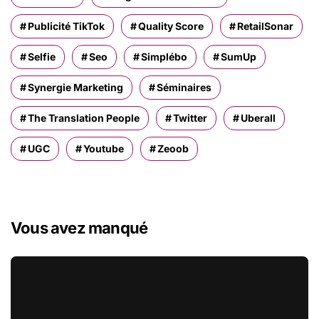
Publicité TikTok
Quality Score
RetailSonar
Selfie
Seo
Simplébo
SumUp
Synergie Marketing
Séminaires
The Translation People
Twitter
Uberall
UGC
Youtube
Zeoob
Vous avez manqué