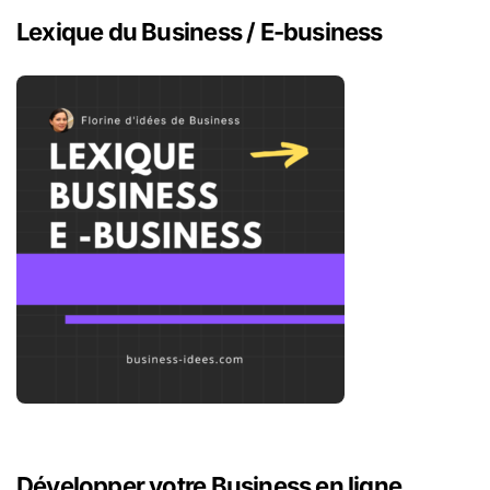
r
Lexique du Business / E-business
c
h
e
r
:
Développer votre Business en ligne