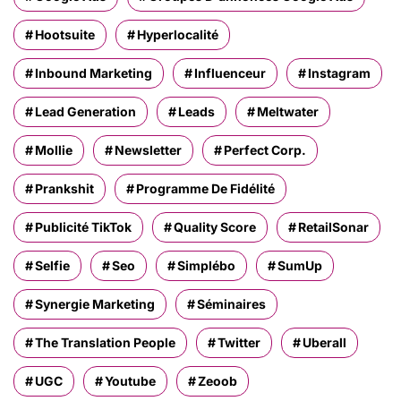
Hootsuite
Hyperlocalité
Inbound Marketing
Influenceur
Instagram
Lead Generation
Leads
Meltwater
Mollie
Newsletter
Perfect Corp.
Prankshit
Programme De Fidélité
Publicité TikTok
Quality Score
RetailSonar
Selfie
Seo
Simplébo
SumUp
Synergie Marketing
Séminaires
The Translation People
Twitter
Uberall
UGC
Youtube
Zeoob