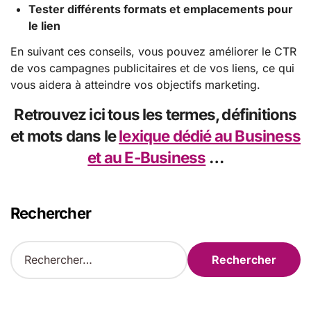
Tester différents formats et emplacements pour
le lien
En suivant ces conseils, vous pouvez améliorer le CTR
de vos campagnes publicitaires et de vos liens, ce qui
vous aidera à atteindre vos objectifs marketing.
Retrouvez ici tous les
termes
,
définitions
et
mots
dans le
lexique dédié au Business
et au E-Business
…
Rechercher
R
e
c
h
e