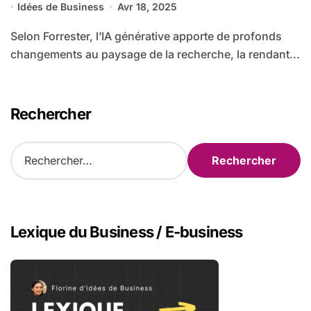
Idées de Business
Avr 18, 2025
Selon Forrester, l’IA générative apporte de profonds
changements au paysage de la recherche, la rendant...
Rechercher
R
e
c
h
e
r
Lexique du Business / E-business
c
h
e
r