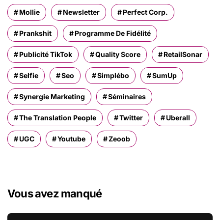
Mollie
Newsletter
Perfect Corp.
Prankshit
Programme De Fidélité
Publicité TikTok
Quality Score
RetailSonar
Selfie
Seo
Simplébo
SumUp
Synergie Marketing
Séminaires
The Translation People
Twitter
Uberall
UGC
Youtube
Zeoob
Vous avez manqué