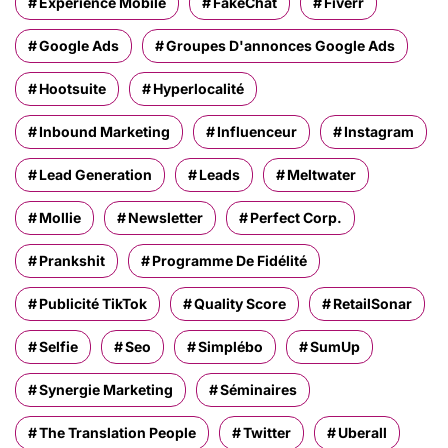
Expérience Mobile
FakeChat
Fiverr
Google Ads
Groupes D'annonces Google Ads
Hootsuite
Hyperlocalité
Inbound Marketing
Influenceur
Instagram
Lead Generation
Leads
Meltwater
Mollie
Newsletter
Perfect Corp.
Prankshit
Programme De Fidélité
Publicité TikTok
Quality Score
RetailSonar
Selfie
Seo
Simplébo
SumUp
Synergie Marketing
Séminaires
The Translation People
Twitter
Uberall