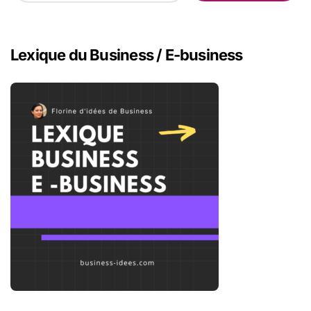
c
h
e
r
Lexique du Business / E-business
c
h
e
r
: