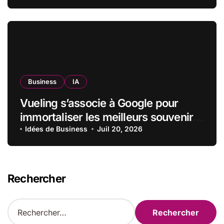
contrôle
Business
IA
Vueling s’associe à Google pour
immortaliser les meilleurs souvenirs
de l’été grâce à l’IA
Idées de Business
Juil 20, 2026
Rechercher
R
e