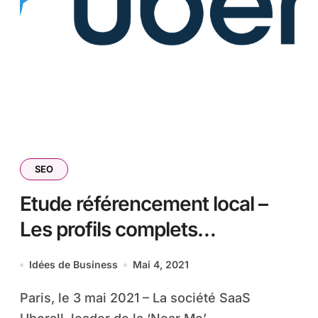
SEO
Etude référencement local –
Les profils complets
d’entreprise enregistrent une
Idées de Business
Mai 4, 2021
hausse de 85% des clics
Paris, le 3 mai 2021 – La société SaaS