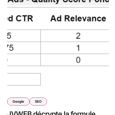
Google
SEO
JVWEB décrypte la formule