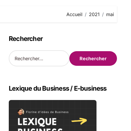
Accueil
2021
mai
Rechercher
R
e
c
h
e
r
Lexique du Business / E-business
c
h
e
r
: