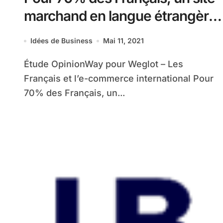
marchand en langue étrangère
constitue un frein à l’achat
Idées de Business
Mai 11, 2021
Étude OpinionWay pour Weglot – Les
Français et l’e-commerce international Pour
70% des Français, un...