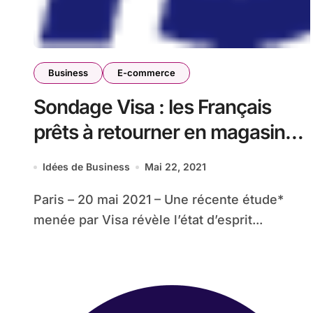
Business
E-commerce
Sondage Visa : les Français
prêts à retourner en magasin
mais n’oublient pas pour autant
Idées de Business
Mai 22, 2021
l’e-commerce
Paris – 20 mai 2021 – Une récente étude*
menée par Visa révèle l’état d’esprit...