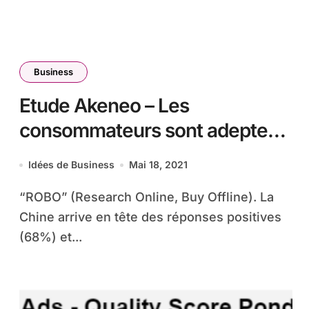
Business
Etude Akeneo – Les
consommateurs sont adeptes
du “ROBO” (Research Online,
Idées de Business
Mai 18, 2021
Buy Offline)
“ROBO” (Research Online, Buy Offline). La
Chine arrive en tête des réponses positives
(68%) et...