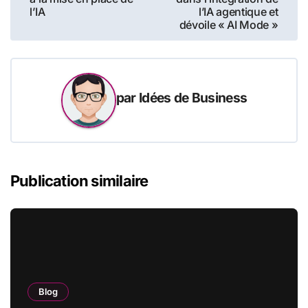
l’article
l’IA
l’IA agentique et
dévoile « AI Mode »
par
Idées de Business
Publication similaire
Blog