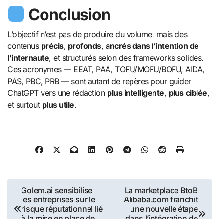
Conclusion
L’objectif n’est pas de produire du volume, mais des
contenus
précis
,
profonds
,
ancrés dans l’intention de
l’internaute
, et structurés selon des frameworks solides.
Ces acronymes — EEAT, PAA, TOFU/MOFU/BOFU, AIDA,
PAS, PBC, PRB — sont autant de repères pour guider
ChatGPT vers une rédaction
plus intelligente
,
plus ciblée
,
et surtout
plus utile
.
Navigation
Golem.ai sensibilise
La marketplace BtoB
les entreprises sur le
Alibaba.com franchit
de
risque réputationnel lié
une nouvelle étape
à la mise en place de
dans l’intégration de