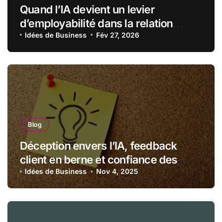
Quand l’IA devient un levier
d’employabilité dans la relation
client
Idées de Business
Fév 27, 2026
Blog
Déception envers l’IA, feedback
client en berne et confiance des
consommateurs fragilisée…
Idées de Business
Nov 4, 2025
comment les marques relèveront-
elles leurs défis en 2026 ?