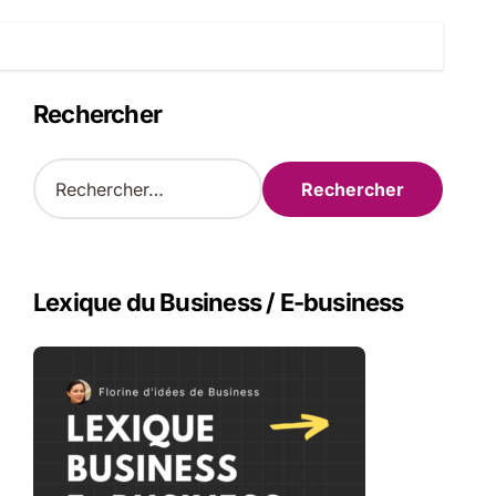
Rechercher
R
e
c
h
e
r
Lexique du Business / E-business
c
h
e
r
: