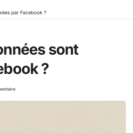
ckées par Facebook ?
onnées sont
ebook ?
entaire